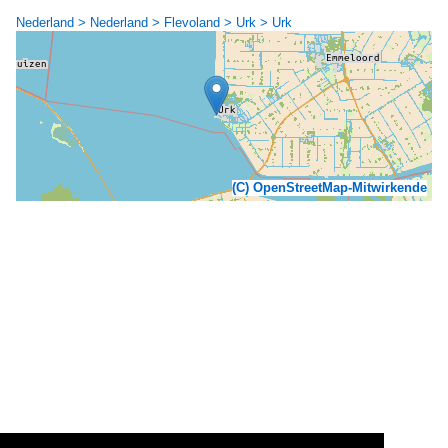
Nederland > Nederland > Flevoland > Urk > Urk
(C) OpenStreetMap-Mitwirkende