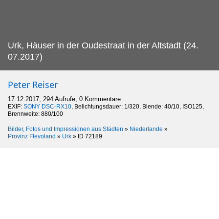
Urk, Häuser in der Oudestraat in der Altstadt (24.
07.2017)
Peter Reiser
17.12.2017, 294 Aufrufe, 0 Kommentare
EXIF:
SONY DSC-RX10
, Belichtungsdauer: 1/320, Blende: 40/10, ISO125,
Brennweite: 880/100
Bilder, Fotos und Impressionen aus Städten
»
Niederlande
»
Provinz Flevoland
»
Urk
»
ID 72189