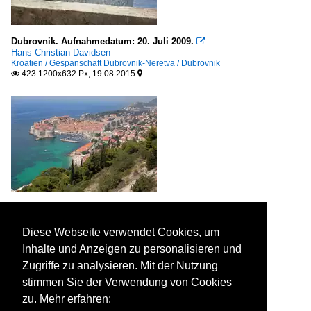
Dubrovnik. Aufnahmedatum: 20. Juli 2009.

Hans Christian Davidsen
Kroatien / Gespanschaft Dubrovnik-Neretva / Dubrovnik
423 1200x632 Px, 19.08.2015


Dubrovnik. Aufnahmedatum: 20. Juli 2009.

Hans Christian Davidsen
Kroatien / Gespanschaft Dubrovnik-Neretva / Dubrovnik
Diese Webseite verwendet Cookies, um
364 1200x797 Px, 18.08.2015


Inhalte und Anzeigen zu personalisieren und
Zugriffe zu analysieren. Mit der Nutzung
stimmen Sie der Verwendung von Cookies
zu. Mehr erfahren: