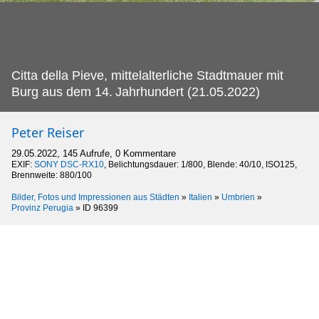
Citta della Pieve, mittelalterliche Stadtmauer mit
Burg aus dem 14.
Jahrhundert (21.05.2022)
Peter Reiser
29.05.2022, 145 Aufrufe, 0 Kommentare
EXIF:
SONY DSC-RX10
, Belichtungsdauer: 1/800, Blende: 40/10, ISO125,
Brennweite: 880/100
Bilder, Fotos und Impressionen aus Städten
»
Italien
»
Umbrien
»
Provinz Perugia
»
ID 96399