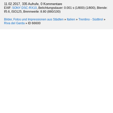
11.02.2017, 335 Aufrufe, 0 Kommentare
EXIF:
SONY DSC-RX10
, Belichtungsdauer: 0.001 s (1/800) (1/800), Blende:
f/5.6, ISO125, Brennweite: 8.80 (880/100)
Bilder, Fotos und Impressionen aus Städten
»
Italien
»
Trentino - Südtirol
»
Riva del Garda
»
ID 66600