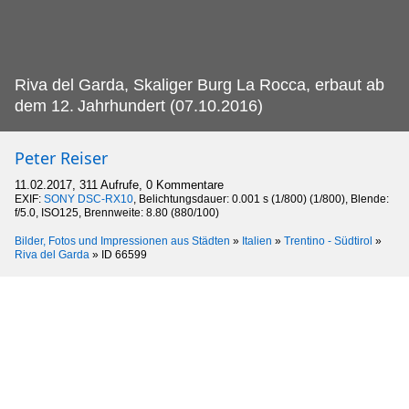
Riva del Garda, Skaliger Burg La Rocca, erbaut ab
dem 12.
Jahrhundert (07.10.2016)
Peter Reiser
11.02.2017, 311 Aufrufe, 0 Kommentare
EXIF:
SONY DSC-RX10
, Belichtungsdauer: 0.001 s (1/800) (1/800), Blende:
f/5.0, ISO125, Brennweite: 8.80 (880/100)
Bilder, Fotos und Impressionen aus Städten
»
Italien
»
Trentino - Südtirol
»
Riva del Garda
»
ID 66599