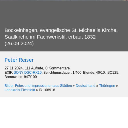
Bockelnhagen, evangelische St.
Michaelis Kirche,
Saalkirche im Fachwerkstil, erbaut 1832
(26.09.2024)
Peter Reiser
27.11.2024, 111 Aufrufe, 0 Kommentare
EXIF:
SONY DSC-RX10
, Belichtungsdauer: 1/400, Blende: 40/10, ISO125,
Brennweite: 947/100
Bilder, Fotos und Impressionen aus Städten
»
Deutschland
»
Thüringen
»
Landkreis Eichsfeld
»
ID 108918