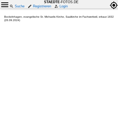
STAEDTE
-FOTOS.DE
Suche
Registrieren
Login
Bockelnhagen, evangelische St. Michaelis Kirche, Saalkirche im Fachwerkstil, erbaut 1832
(26.09.2024)