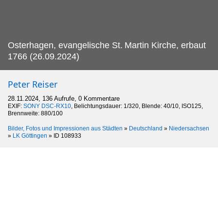
Osterhagen, evangelische St.
Martin Kirche, erbaut
1766 (26.09.2024)
Peter Reiser
28.11.2024, 136 Aufrufe, 0 Kommentare
EXIF:
SONY DSC-RX10
, Belichtungsdauer: 1/320, Blende: 40/10, ISO125,
Brennweite: 880/100
Bilder, Fotos und Impressionen aus Städten
»
Deutschland
»
Niedersachsen
»
LK Göttingen
»
ID 108933