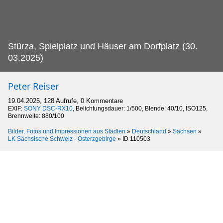
Stürza, Spielplatz und Häuser am Dorfplatz (30.
03.2025)
Peter Reiser
19.04.2025, 128 Aufrufe, 0 Kommentare
EXIF:
SONY DSC-RX10
, Belichtungsdauer: 1/500, Blende: 40/10, ISO125,
Brennweite: 880/100
Bilder, Fotos und Impressionen aus Städten
»
Deutschland
»
Sachsen
»
LK Sächsische Schweiz - Osterzgebirge
»
ID 110503