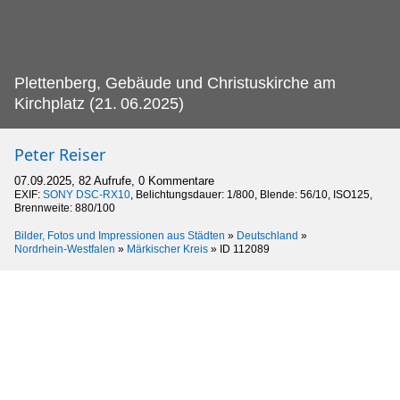
Plettenberg, Gebäude und Christuskirche am
Kirchplatz (21.
06.2025)
Peter Reiser
07.09.2025, 82 Aufrufe, 0 Kommentare
EXIF:
SONY DSC-RX10
, Belichtungsdauer: 1/800, Blende: 56/10, ISO125,
Brennweite: 880/100
Bilder, Fotos und Impressionen aus Städten
»
Deutschland
»
Nordrhein-Westfalen
»
Märkischer Kreis
»
ID 112089