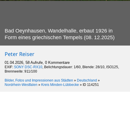
Bad Oeynhausen, Wandelhalle, erbaut 1926 in
Form eines griechischen Tempels (08.
12.2025)
Peter Reiser
01.04.2026, 58 Aufrufe, 0 Kommentare
EXIF:
SONY DSC-RX10
, Belichtungsdauer: 1/60, Blende: 28/10, ISO125,
Brennweite: 911/100
Bilder, Fotos und Impressionen aus Städten
»
Deutschland
»
Nordrhein-Westfalen
»
Kreis Minden-Lübbecke
»
ID 114251