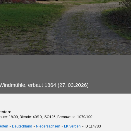
 Windmühle, erbaut 1864 (27.
03.2026)
entare
dauer: 1/400, Blende: 40/10, ISO125, Brennweite: 1070/100
ädten
»
Deutschland
»
Niedersachsen
»
LK Verden
»
ID 114783