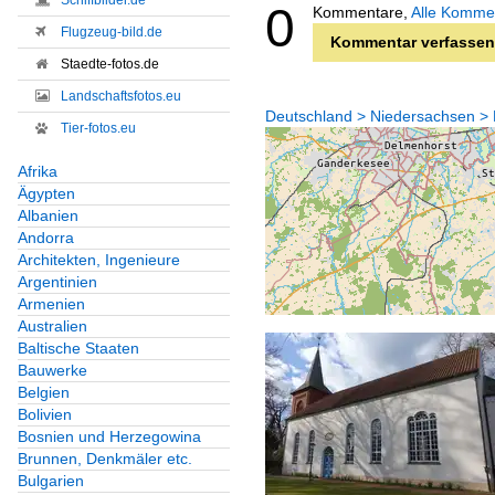
Schiffbilder.de
0
Kommentare,
Alle Komme
Flugzeug-bild.de
Kommentar verfassen
Staedte-fotos.de
Landschaftsfotos.eu
Deutschland > Niedersachsen > L
Tier-fotos.eu
Afrika
Ägypten
Albanien
Andorra
Architekten, Ingenieure
Argentinien
Armenien
Australien
Baltische Staaten
Bauwerke
Belgien
Bolivien
Bosnien und Herzegowina
Brunnen, Denkmäler etc.
Bulgarien