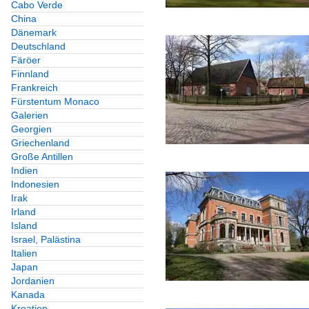
Cabo Verde
China
Dänemark
Deutschland
Färöer
Finnland
Frankreich
Fürstentum Monaco
Galerien
Georgien
Griechenland
Große Antillen
Indien
Indonesien
Irak
Irland
Island
Israel, Palästina
Italien
Japan
Jordanien
Kanada
Kroatien