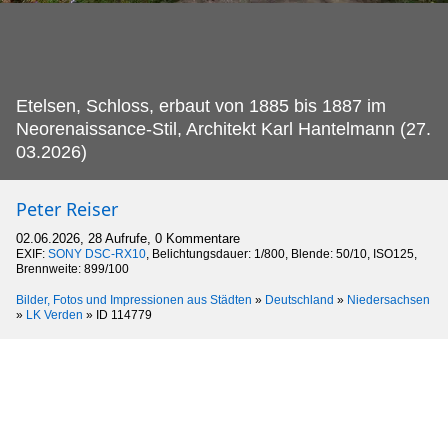
Etelsen, Schloss, erbaut von 1885 bis 1887 im
Neorenaissance-Stil, Architekt Karl Hantelmann (27.
03.2026)
Peter Reiser
02.06.2026, 28 Aufrufe, 0 Kommentare
EXIF:
SONY DSC-RX10
, Belichtungsdauer: 1/800, Blende: 50/10, ISO125,
Brennweite: 899/100
Bilder, Fotos und Impressionen aus Städten
»
Deutschland
»
Niedersachsen
»
LK Verden
»
ID 114779