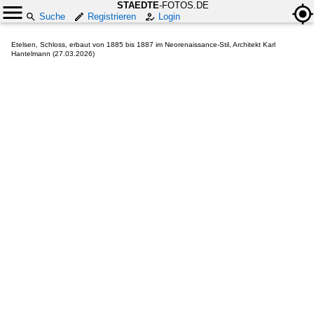
STAEDTE
-FOTOS.DE
Suche
Registrieren
Login
Etelsen, Schloss, erbaut von 1885 bis 1887 im Neorenaissance-Stil, Architekt Karl
Hantelmann (27.03.2026)