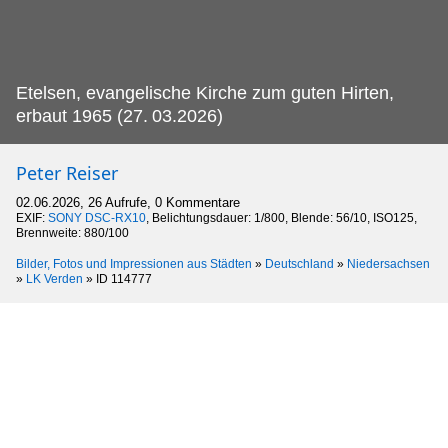
Etelsen, evangelische Kirche zum guten Hirten,
erbaut 1965 (27.
03.2026)
Peter Reiser
02.06.2026, 26 Aufrufe, 0 Kommentare
EXIF:
SONY DSC-RX10
, Belichtungsdauer: 1/800, Blende: 56/10, ISO125,
Brennweite: 880/100
Bilder, Fotos und Impressionen aus Städten
»
Deutschland
»
Niedersachsen
»
LK Verden
»
ID 114777