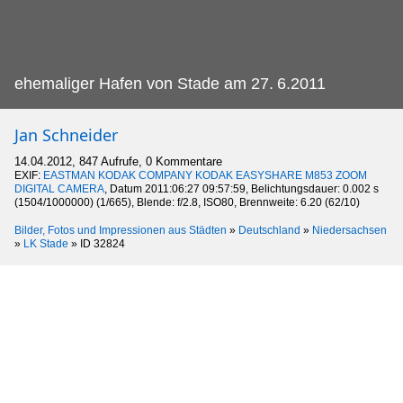
ehemaliger Hafen von Stade am 27.
6.2011
Jan Schneider
14.04.2012, 847 Aufrufe, 0 Kommentare
EXIF:
EASTMAN KODAK COMPANY KODAK EASYSHARE M853 ZOOM
DIGITAL CAMERA
, Datum 2011:06:27 09:57:59, Belichtungsdauer: 0.002 s
(1504/1000000) (1/665), Blende: f/2.8, ISO80, Brennweite: 6.20 (62/10)
Bilder, Fotos und Impressionen aus Städten
»
Deutschland
»
Niedersachsen
»
LK Stade
»
ID 32824