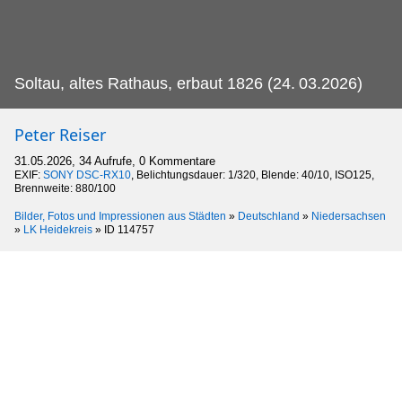
Soltau, altes Rathaus, erbaut 1826 (24.
03.2026)
Peter Reiser
31.05.2026, 34 Aufrufe, 0 Kommentare
EXIF:
SONY DSC-RX10
, Belichtungsdauer: 1/320, Blende: 40/10, ISO125,
Brennweite: 880/100
Bilder, Fotos und Impressionen aus Städten
»
Deutschland
»
Niedersachsen
»
LK Heidekreis
»
ID 114757