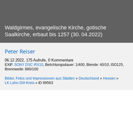
Waldgirmes, evangelische Kirche, gotische
Saalkirche, erbaut bis 1257 (30.
04.2022)
Peter Reiser
06.12.2022, 175 Aufrufe, 0 Kommentare
EXIF:
SONY DSC-RX10
, Belichtungsdauer: 1/400, Blende: 40/10, ISO125,
Brennweite: 880/100
Bilder, Fotos und Impressionen aus Städten
»
Deutschland
»
Hessen
»
LK Lahn-Dill-Kreis
»
ID 99563