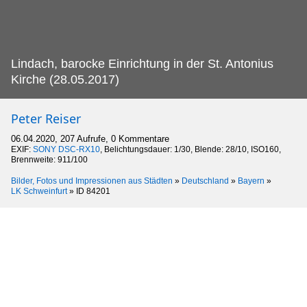
Lindach, barocke Einrichtung in der St.
Antonius
Kirche (28.05.2017)
Peter Reiser
06.04.2020, 207 Aufrufe, 0 Kommentare
EXIF:
SONY DSC-RX10
, Belichtungsdauer: 1/30, Blende: 28/10, ISO160,
Brennweite: 911/100
Bilder, Fotos und Impressionen aus Städten
»
Deutschland
»
Bayern
»
LK Schweinfurt
»
ID 84201