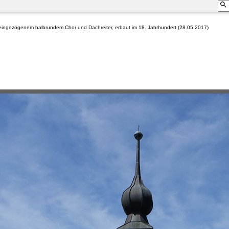
 eingezogenem halbrundem Chor und Dachreiter, erbaut im 18. Jahrhundert (28.05.2017)