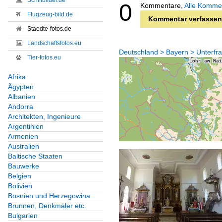
Schiffbilder.de
0
Kommentare,
Alle Komme
Flugzeug-bild.de
Kommentar verfassen
Staedte-fotos.de
Landschaftsfotos.eu
Deutschland > Bayern > Unterfra
Tier-fotos.eu
Afrika
Ägypten
Albanien
Andorra
Architekten, Ingenieure
Argentinien
Armenien
Australien
Baltische Staaten
Bauwerke
Belgien
Bolivien
Bosnien und Herzegowina
Brunnen, Denkmäler etc.
Bulgarien