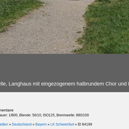
lle, Langhaus mit eingezogenem halbrundem Chor und Da
mentare
dauer: 1/800, Blende: 56/10, ISO125, Brennweite: 880/100
ädten
»
Deutschland
»
Bayern
»
LK Schweinfurt
»
ID 84199