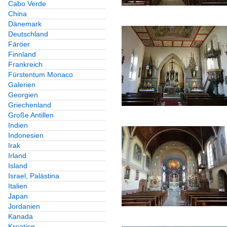
Cabo Verde
China
Dänemark
Deutschland
Färöer
Finnland
Frankreich
Fürstentum Monaco
Galerien
Georgien
Griechenland
Große Antillen
Indien
Indonesien
Irak
Irland
Island
Israel, Palästina
Italien
Japan
Jordanien
Kanada
Kroatien