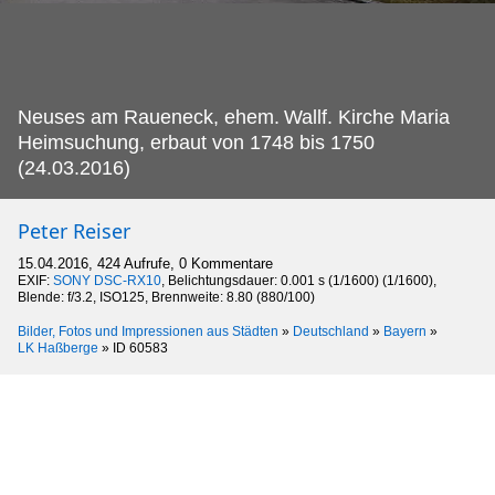
Neuses am Raueneck, ehem.
Wallf. Kirche Maria
Heimsuchung, erbaut von 1748 bis 1750
(24.03.2016)
Peter Reiser
15.04.2016, 424 Aufrufe, 0 Kommentare
EXIF:
SONY DSC-RX10
, Belichtungsdauer: 0.001 s (1/1600) (1/1600),
Blende: f/3.2, ISO125, Brennweite: 8.80 (880/100)
Bilder, Fotos und Impressionen aus Städten
»
Deutschland
»
Bayern
»
LK Haßberge
»
ID 60583