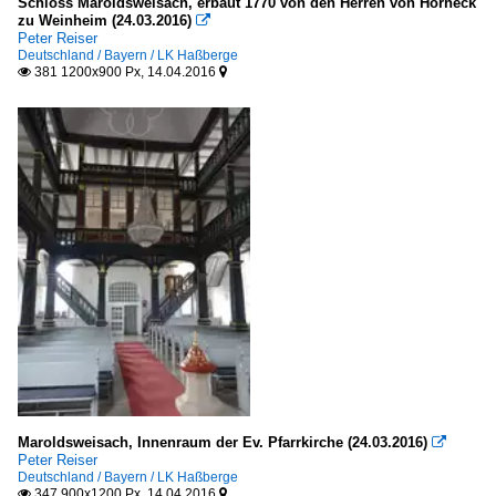
Schloss Maroldsweisach, erbaut 1770 von den Herren von Horneck
zu Weinheim (24.03.2016)

Peter Reiser
Deutschland / Bayern / LK Haßberge
381 1200x900 Px, 14.04.2016


Maroldsweisach, Innenraum der Ev. Pfarrkirche (24.03.2016)

Peter Reiser
Deutschland / Bayern / LK Haßberge
347 900x1200 Px, 14.04.2016

