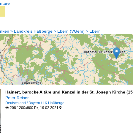
ntare
anken > Landkreis Haßberge > Ebern (VGem) > Ebern
Hainert, barocke Altäre und Kanzel in der St. Joseph Kirche (15
Peter Reiser
Deutschland / Bayern / LK Haßberge
208 1200x900 Px, 19.02.2021

