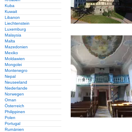
Kuba
Kuwait
Libanon
Liechtenstein
Luxemburg
Malaysia
Malta
Mazedonien
Mexiko
Moldawien
Mongolei
Montenegro
Nepal
Neuseeland
Niederlande
Norwegen
Oman
Österreich
Philippinen
Polen
Portugal
Rumänien