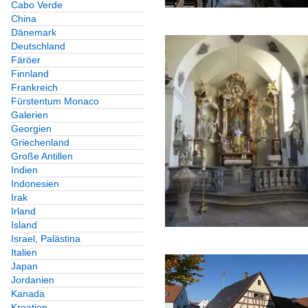
Cabo Verde
China
Dänemark
Deutschland
Färöer
Finnland
Frankreich
Fürstentum Monaco
Galerien
Georgien
Griechenland
Große Antillen
Indien
Indonesien
Irak
Irland
Island
Israel, Palästina
Italien
Japan
Jordanien
Kanada
Kroatien