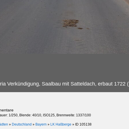
ria Verkündigung, Saalbau mit Satteldach, erbaut 1722 (
mentare
dauer: 1/250, Blende: 40/10, ISO125, Brennweite: 1337/100
ädten
»
Deutschland
»
Bayern
»
LK Haßberge
»
ID 105138