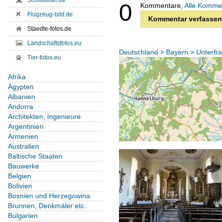
Schiffbilder.de
0
Kommentare,
Alle Komme
Flugzeug-bild.de
Kommentar verfassen
Staedte-fotos.de
Landschaftsfotos.eu
Deutschland > Bayern > Unterfr
Tier-fotos.eu
Afrika
Ägypten
Albanien
Andorra
Architekten, Ingenieure
Argentinien
Armenien
Australien
Baltische Staaten
Bauwerke
Belgien
Bolivien
Bosnien und Herzegowina
Brunnen, Denkmäler etc.
Bulgarien