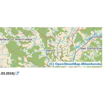
(C) OpenStreetMap-Mitwirkende
5.03.2016)
