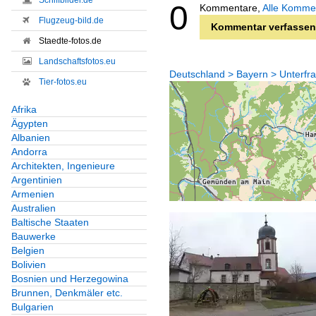
Schiffbilder.de
0
Kommentare,
Alle Komme
Flugzeug-bild.de
Kommentar verfassen
Staedte-fotos.de
Landschaftsfotos.eu
Deutschland > Bayern > Unterfr
Tier-fotos.eu
Afrika
Ägypten
Albanien
Andorra
Architekten, Ingenieure
Argentinien
Armenien
Australien
Baltische Staaten
Bauwerke
Belgien
Bolivien
Bosnien und Herzegowina
Brunnen, Denkmäler etc.
Bulgarien