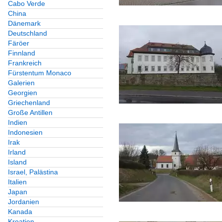
Cabo Verde
China
Dänemark
Deutschland
Färöer
Finnland
Frankreich
Fürstentum Monaco
Galerien
Georgien
Griechenland
Große Antillen
Indien
Indonesien
Irak
Irland
Island
Israel, Palästina
Italien
Japan
Jordanien
Kanada
Kroatien