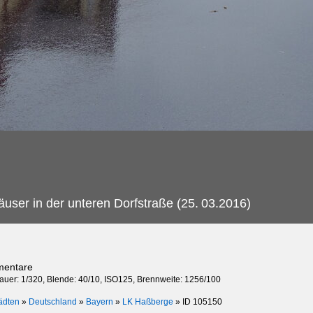
user in der unteren Dorfstraße (25.
03.2016)
mentare
dauer: 1/320, Blende: 40/10, ISO125, Brennweite: 1256/100
ädten
»
Deutschland
»
Bayern
»
LK Haßberge
»
ID 105150