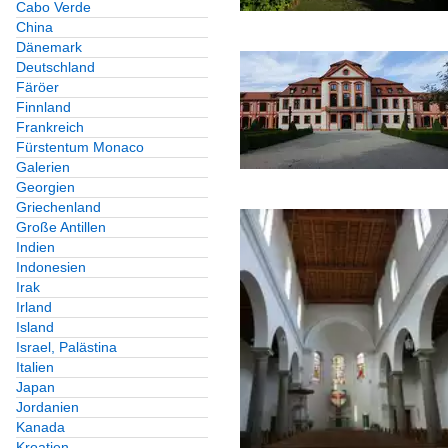
Cabo Verde
China
Dänemark
Deutschland
Färöer
Finnland
Frankreich
Fürstentum Monaco
Galerien
Georgien
Griechenland
Große Antillen
Indien
Indonesien
Irak
Irland
Island
Israel, Palästina
Italien
Japan
Jordanien
Kanada
Kroatien