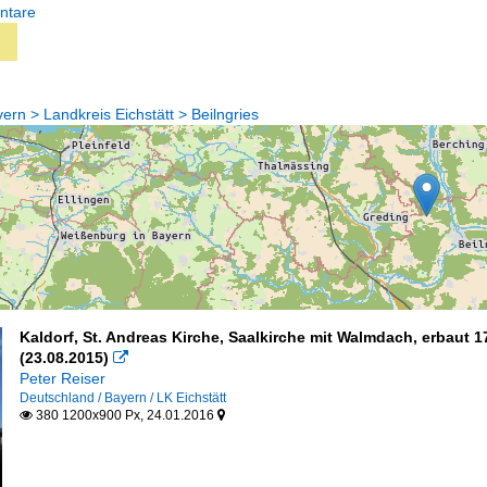
ntare
rn > Landkreis Eichstätt > Beilngries
Kaldorf, St. Andreas Kirche, Saalkirche mit Walmdach, erbaut
(23.08.2015)

Peter Reiser
Deutschland / Bayern / LK Eichstätt
380 1200x900 Px, 24.01.2016

