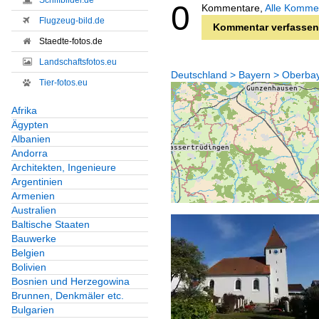
Schiffbilder.de
0
Kommentare,
Alle Komme
Flugzeug-bild.de
Kommentar verfassen
Staedte-fotos.de
Landschaftsfotos.eu
Deutschland > Bayern > Oberbaye
Tier-fotos.eu
Afrika
Ägypten
Albanien
Andorra
Architekten, Ingenieure
Argentinien
Armenien
Australien
Baltische Staaten
Bauwerke
Belgien
Bolivien
Bosnien und Herzegowina
Brunnen, Denkmäler etc.
Bulgarien