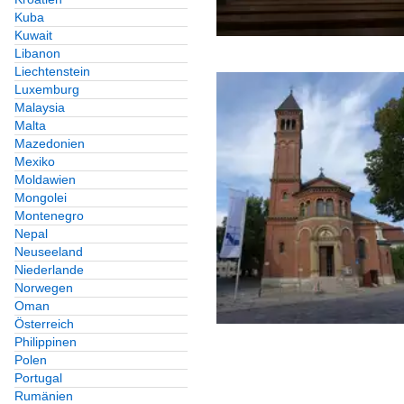
Kuba
Kuwait
Libanon
Liechtenstein
Luxemburg
Malaysia
Malta
Mazedonien
Mexiko
Moldawien
Mongolei
Montenegro
Nepal
Neuseeland
Niederlande
Norwegen
Oman
Österreich
Philippinen
Polen
Portugal
Rumänien