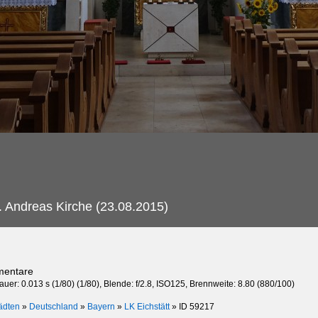
.
Andreas Kirche (23.08.2015)
mentare
auer: 0.013 s (1/80) (1/80), Blende: f/2.8, ISO125, Brennweite: 8.80 (880/100)
ädten
»
Deutschland
»
Bayern
»
LK Eichstätt
»
ID 59217