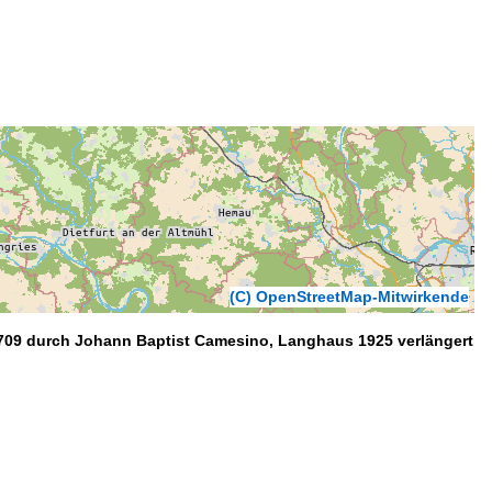
(C) OpenStreetMap-Mitwirkende
 1709 durch Johann Baptist Camesino, Langhaus 1925 verlängert