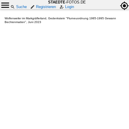
STAEDTE
-FOTOS.DE
Suche
Registrieren
Login
Wolfenweiler im Markgräflerland, Gedenkstein "Flurneuordnung 1985-1995 Gewann
Bechtenmatten", Juni 2023