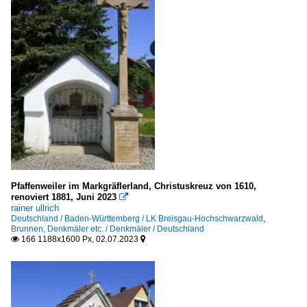
Pfaffenweiler im Markgräflerland, Christuskreuz von 1610,
renoviert 1881, Juni 2023

rainer ullrich
Deutschland / Baden-Württemberg / LK Breisgau-Hochschwarzwald
,
Brunnen, Denkmäler etc. / Denkmäler / Deutschland
166 1188x1600 Px, 02.07.2023

