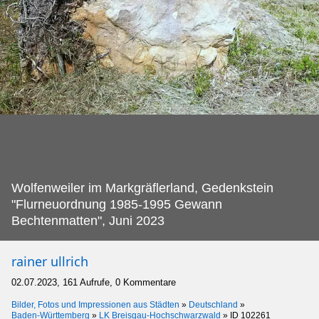
Wolfenweiler im Markgräflerland, Gedenkstein
"Flurneuordnung 1985-1995 Gewann
Bechtenmatten", Juni 2023
rainer ullrich
02.07.2023, 161 Aufrufe, 0 Kommentare
Bilder, Fotos und Impressionen aus Städten
»
Deutschland
»
Baden-Württemberg
»
LK Breisgau-Hochschwarzwald
»
ID 102261