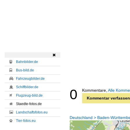

Bahnbilder.de
Bus-bild.de
Fahrzeugbilder.de
Schiffbilder.de
0
Kommentare,
Alle Komme
Flugzeug-bild.de
Kommentar verfassen
Staedte-fotos.de
Landschaftsfotos.eu
Deutschland > Baden-Württember
Tier-fotos.eu