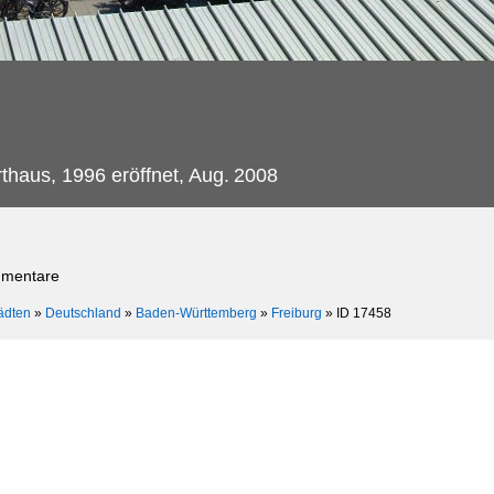
thaus, 1996 eröffnet, Aug.
2008
mmentare
ädten
»
Deutschland
»
Baden-Württemberg
»
Freiburg
»
ID 17458