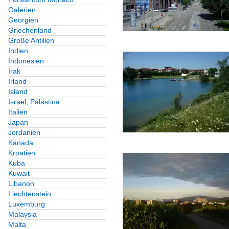
Galerien
Georgien
Griechenland
Große Antillen
Indien
Indonesien
Irak
Irland
Island
Israel, Palästina
Italien
Japan
Jordanien
Kanada
Kroatien
Kuba
Kuwait
Libanon
Liechtenstein
Luxemburg
Malaysia
Malta