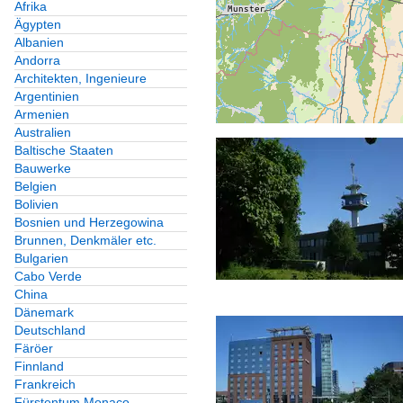
Afrika
Ägypten
Albanien
Andorra
Architekten, Ingenieure
Argentinien
Armenien
Australien
Baltische Staaten
Bauwerke
Belgien
Bolivien
Bosnien und Herzegowina
Brunnen, Denkmäler etc.
Bulgarien
Cabo Verde
China
Dänemark
Deutschland
Färöer
Finnland
Frankreich
Fürstentum Monaco