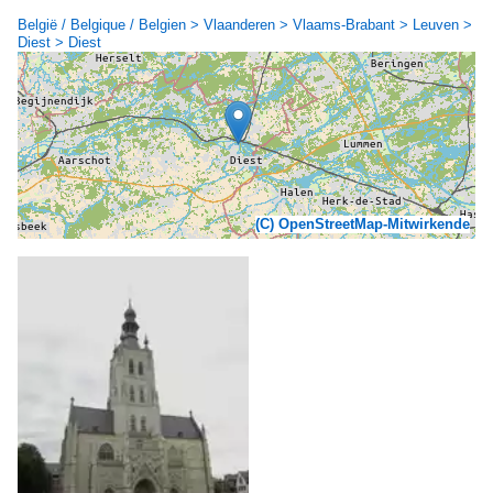
België / Belgique / Belgien > Vlaanderen > Vlaams-Brabant > Leuven >
Diest > Diest
(C) OpenStreetMap-Mitwirkende