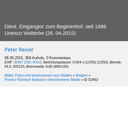
Diest, Eingangtor zum Beginenhof, seit 1998
Unesco Welterbe (26.
04.2015)
Peter Reiser
06.05.2015, 304 Aufrufe, 0 Kommentare
EXIF:
SONY DSC-RX10
, Belichtungsdauer: 0.004 s (1/250) (1/250), Blende:
f/4.0, ISO125, Brennweite: 8.80 (880/100)
Bilder, Fotos und Impressionen aus Städten
»
Belgien
»
Provinz Flämisch Brabant
»
Verschiedene Städte
»
ID 52962