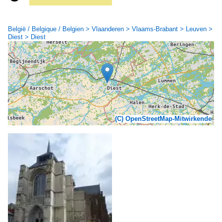
België / Belgique / Belgien > Vlaanderen > Vlaams-Brabant > Leuven >
Diest > Diest
(C) OpenStreetMap-Mitwirkende