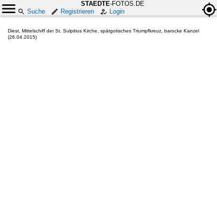
STAEDTE
-FOTOS.DE
Suche
Registrieren
Login
Diest, Mittelschiff der St. Sulpitius Kirche, spätgotisches Triumpfkreuz, barocke Kanzel
(26.04.2015)