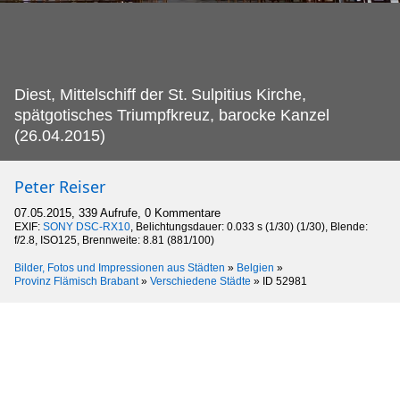
Diest, Mittelschiff der St.
Sulpitius Kirche,
spätgotisches Triumpfkreuz, barocke Kanzel
(26.04.2015)
Peter Reiser
07.05.2015, 339 Aufrufe, 0 Kommentare
EXIF:
SONY DSC-RX10
, Belichtungsdauer: 0.033 s (1/30) (1/30), Blende:
f/2.8, ISO125, Brennweite: 8.81 (881/100)
Bilder, Fotos und Impressionen aus Städten
»
Belgien
»
Provinz Flämisch Brabant
»
Verschiedene Städte
»
ID 52981