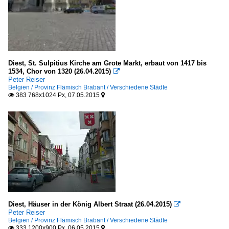
Diest, St. Sulpitius Kirche am Grote Markt, erbaut von 1417 bis
1534, Chor von 1320 (26.04.2015)

Peter Reiser
Belgien / Provinz Flämisch Brabant / Verschiedene Städte
383 768x1024 Px, 07.05.2015


Diest, Häuser in der König Albert Straat (26.04.2015)

Peter Reiser
Belgien / Provinz Flämisch Brabant / Verschiedene Städte
333 1200x900 Px, 06.05.2015

