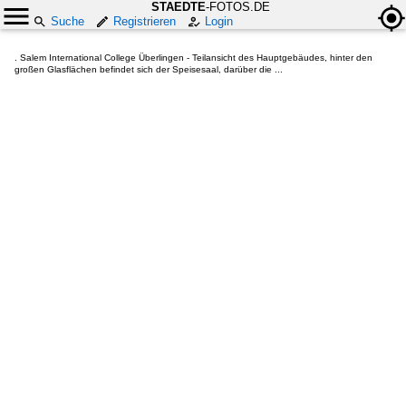
STAEDTE
-FOTOS.DE
Suche
Registrieren
Login
. Salem International College Überlingen - Teilansicht des Hauptgebäudes, hinter den
großen Glasflächen befindet sich der Speisesaal, darüber die ...