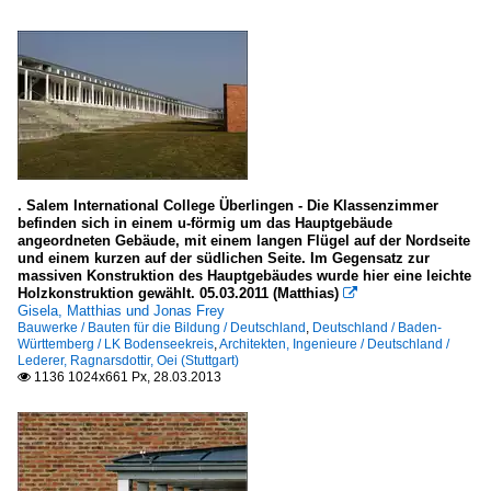
. Salem International College Überlingen - Die Klassenzimmer
befinden sich in einem u-förmig um das Hauptgebäude
angeordneten Gebäude, mit einem langen Flügel auf der Nordseite
und einem kurzen auf der südlichen Seite. Im Gegensatz zur
massiven Konstruktion des Hauptgebäudes wurde hier eine leichte
Holzkonstruktion gewählt. 05.03.2011 (Matthias)

Gisela, Matthias und Jonas Frey
Bauwerke / Bauten für die Bildung / Deutschland
,
Deutschland / Baden-
Württemberg / LK Bodenseekreis
,
Architekten, Ingenieure / Deutschland /
Lederer, Ragnarsdottir, Oei (Stuttgart)
1136 1024x661 Px, 28.03.2013
