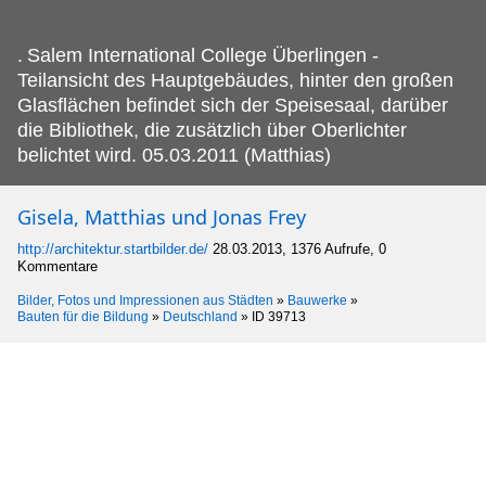
.
Salem International College Überlingen -
Teilansicht des Hauptgebäudes, hinter den großen
Glasflächen befindet sich der Speisesaal, darüber
die Bibliothek, die zusätzlich über Oberlichter
belichtet wird. 05.03.2011 (Matthias)
Gisela, Matthias und Jonas Frey
http://architektur.startbilder.de/
28.03.2013, 1376 Aufrufe, 0
Kommentare
Bilder, Fotos und Impressionen aus Städten
»
Bauwerke
»
Bauten für die Bildung
»
Deutschland
»
ID 39713