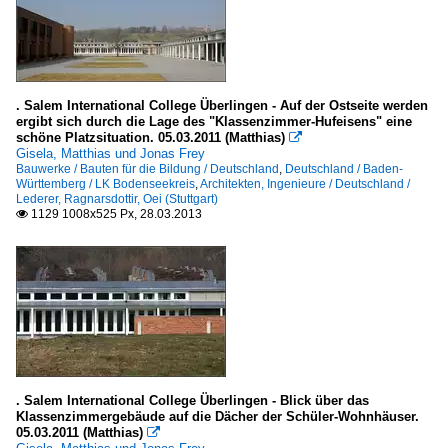
. Salem International College Überlingen - Auf der Ostseite werden
ergibt sich durch die Lage des "Klassenzimmer-Hufeisens" eine
schöne Platzsituation. 05.03.2011 (Matthias)

Gisela, Matthias und Jonas Frey
Bauwerke / Bauten für die Bildung / Deutschland
,
Deutschland / Baden-
Württemberg / LK Bodenseekreis
,
Architekten, Ingenieure / Deutschland /
Lederer, Ragnarsdottir, Oei (Stuttgart)
1129 1008x525 Px, 28.03.2013

. Salem International College Überlingen - Blick über das
Klassenzimmergebäude auf die Dächer der Schüler-Wohnhäuser.
05.03.2011 (Matthias)
