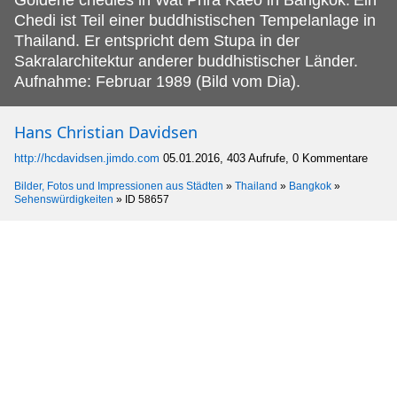
Chedi ist Teil einer buddhistischen Tempelanlage in
Thailand. Er entspricht dem Stupa in der
Sakralarchitektur anderer buddhistischer Länder.
Aufnahme: Februar 1989 (Bild vom Dia).
Hans Christian Davidsen
http://hcdavidsen.jimdo.com
05.01.2016, 403 Aufrufe, 0 Kommentare
Bilder, Fotos und Impressionen aus Städten
»
Thailand
»
Bangkok
»
Sehenswürdigkeiten
»
ID 58657