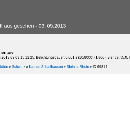
f aus gesehen - 03.
09.2013
mentare
 2013:09:03 15:12:25, Belichtungsdauer: 0.001 s (10/8000) (1/800), Blende: f/5.0,
ädten
»
Schweiz
»
Kanton Schaffhausen
»
Stein a. Rhein
»
ID 69814