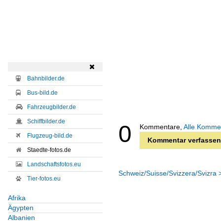

Bahnbilder.de
Bus-bild.de
Fahrzeugbilder.de
Schiffbilder.de
0
Kommentare,
Alle Komme
Flugzeug-bild.de
Kommentar verfassen
Staedte-fotos.de
Landschaftsfotos.eu
Schweiz/Suisse/Svizzera/Svizra 
Tier-fotos.eu
Afrika
Ägypten
Albanien