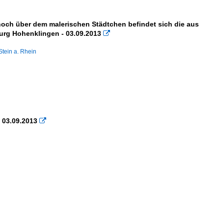
och über dem malerischen Städtchen befindet sich die aus
urg Hohenklingen - 03.09.2013

Stein a. Rhein
- 03.09.2013
