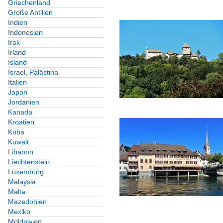
Griechenland
Große Antillen
Indien
Indonesien
Irak
Irland
Island
Israel, Palästina
Italien
Japan
Jordanien
Kanada
Kroatien
Kuba
Kuwait
Libanon
Liechtenstein
Luxemburg
Malaysia
Malta
Mazedonien
Mexiko
Moldawien