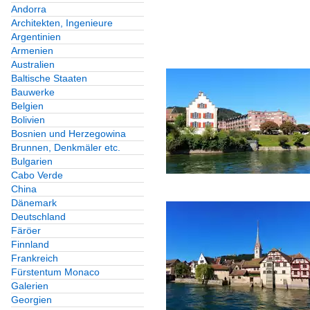
Andorra
Architekten, Ingenieure
Argentinien
Armenien
Australien
Baltische Staaten
Bauwerke
Belgien
Bolivien
Bosnien und Herzegowina
Brunnen, Denkmäler etc.
Bulgarien
Cabo Verde
China
Dänemark
Deutschland
Färöer
Finnland
Frankreich
Fürstentum Monaco
Galerien
Georgien