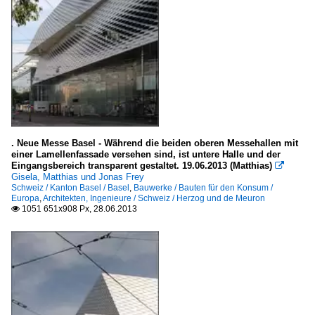
. Neue Messe Basel - Während die beiden oberen Messehallen mit
einer Lamellenfassade versehen sind, ist untere Halle und der
Eingangsbereich transparent gestaltet. 19.06.2013 (Matthias)

Gisela, Matthias und Jonas Frey
Schweiz / Kanton Basel / Basel
,
Bauwerke / Bauten für den Konsum /
Europa
,
Architekten, Ingenieure / Schweiz / Herzog und de Meuron
1051 651x908 Px, 28.06.2013
