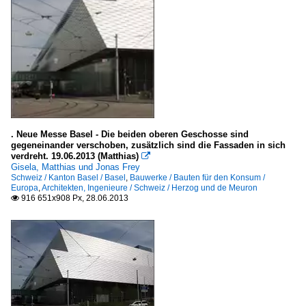
. Neue Messe Basel - Die beiden oberen Geschosse sind
gegeneinander verschoben, zusätzlich sind die Fassaden in sich
verdreht. 19.06.2013 (Matthias)

Gisela, Matthias und Jonas Frey
Schweiz / Kanton Basel / Basel
,
Bauwerke / Bauten für den Konsum /
Europa
,
Architekten, Ingenieure / Schweiz / Herzog und de Meuron
916 651x908 Px, 28.06.2013
