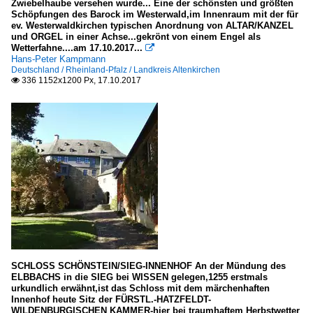
Zwiebelhaube versehen wurde... Eine der schönsten und größten
Schöpfungen des Barock im Westerwald,im Innenraum mit der für
ev. Westerwaldkirchen typischen Anordnung von ALTAR/KANZEL
und ORGEL in einer Achse...gekrönt von einem Engel als
Wetterfahne....am 17.10.2017...

Hans-Peter Kampmann
Deutschland / Rheinland-Pfalz / Landkreis Altenkirchen
336 1152x1200 Px, 17.10.2017

SCHLOSS SCHÖNSTEIN/SIEG-INNENHOF An der Mündung des
ELBBACHS in die SIEG bei WISSEN gelegen,1255 erstmals
urkundlich erwähnt,ist das Schloss mit dem märchenhaften
Innenhof heute Sitz der FÜRSTL.-HATZFELDT-
WILDENBURGISCHEN KAMMER-hier bei traumhaftem Herbstwetter