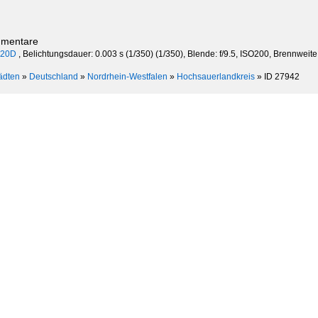
mmentare
K20D
, Belichtungsdauer: 0.003 s (1/350) (1/350), Blende: f/9.5, ISO200, Brennweit
ädten
»
Deutschland
»
Nordrhein-Westfalen
»
Hochsauerlandkreis
»
ID 27942