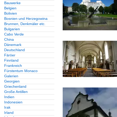
Bauwerke
Belgien
Bolivien
Bosnien und Herzegowina
Brunnen, Denkmäler etc.
Bulgarien
Cabo Verde
China
Dänemark
Deutschland
Färöer
Finnland
Frankreich
Fürstentum Monaco
Galerien
Georgien
Griechenland
Große Antillen
Indien
Indonesien
Irak
Irland