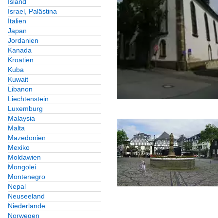
Island
Israel, Palästina
Italien
Japan
Jordanien
Kanada
Kroatien
Kuba
Kuwait
Libanon
Liechtenstein
Luxemburg
Malaysia
Malta
Mazedonien
Mexiko
Moldawien
Mongolei
Montenegro
Nepal
Neuseeland
Niederlande
Norwegen