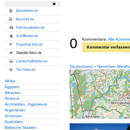

Bahnbilder.de
Bus-bild.de
Fahrzeugbilder.de
Schiffbilder.de
0
Kommentare,
Alle Komme
Flugzeug-bild.de
Kommentar verfassen
Staedte-fotos.de
Landschaftsfotos.eu
Deutschland > Nordrhein-Westfal
Tier-fotos.eu
Afrika
Ägypten
Albanien
Andorra
Architekten, Ingenieure
Argentinien
Armenien
Australien
Baltische Staaten