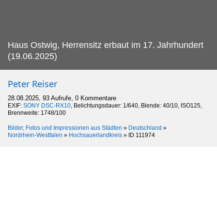
Haus Ostwig, Herrensitz erbaut im 17.
Jahrhundert
(19.06.2025)
Peter Reiser
28.08.2025, 93 Aufrufe, 0 Kommentare
EXIF:
SONY DSC-RX10
, Belichtungsdauer: 1/640, Blende: 40/10, ISO125,
Brennweite: 1748/100
Bilder, Fotos und Impressionen aus Städten
»
Deutschland
»
Nordrhein-Westfalen
»
Hochsauerlandkreis
»
ID 111974