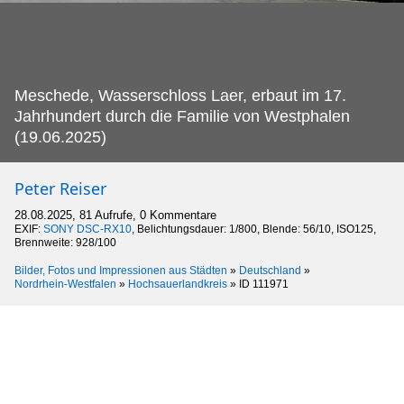
Meschede, Wasserschloss Laer, erbaut im 17.
Jahrhundert durch die Familie von Westphalen
(19.06.2025)
Peter Reiser
28.08.2025, 81 Aufrufe, 0 Kommentare
EXIF:
SONY DSC-RX10
, Belichtungsdauer: 1/800, Blende: 56/10, ISO125,
Brennweite: 928/100
Bilder, Fotos und Impressionen aus Städten
»
Deutschland
»
Nordrhein-Westfalen
»
Hochsauerlandkreis
»
ID 111971