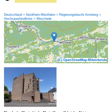
Deutschland > Nordrhein-Westfalen > Regierungsbezirk Arnsberg >
Hochsauerlandkreis > Meschede
(C) OpenStreetMap-Mitwirkende