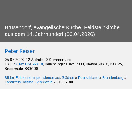
Brusendorf, evangelische Kirche, Feldsteinkirche
aus dem 14.
Jahrhundert (06.04.2026)
Peter Reiser
05.07.2026, 12 Aufrufe, 0 Kommentare
EXIF:
SONY DSC-RX10
, Belichtungsdauer: 1/800, Blende: 40/10, ISO125,
Brennweite: 880/100
Bilder, Fotos und Impressionen aus Städten
»
Deutschland
»
Brandenburg
»
Landkreis Dahme- Spreewald
»
ID 115180