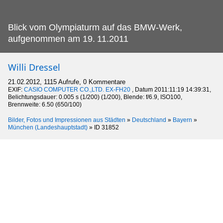
Blick vom Olympiaturm auf das BMW-Werk,
aufgenommen am 19.
11.2011
Willi Dressel
21.02.2012, 1115 Aufrufe, 0 Kommentare
EXIF:
CASIO COMPUTER CO.,LTD. EX-FH20
, Datum 2011:11:19 14:39:31,
Belichtungsdauer: 0.005 s (1/200) (1/200), Blende: f/6.9, ISO100,
Brennweite: 6.50 (650/100)
Bilder, Fotos und Impressionen aus Städten
»
Deutschland
»
Bayern
»
München (Landeshauptstadt)
»
ID 31852