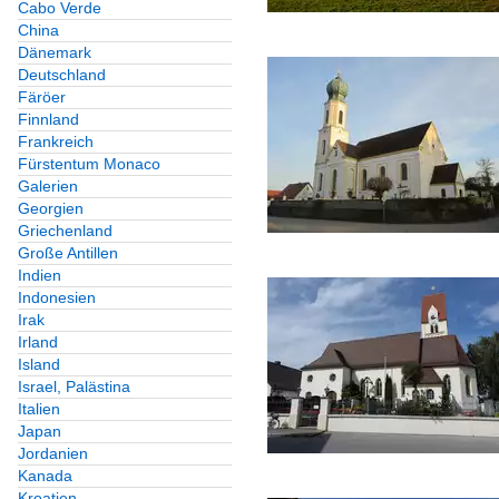
Cabo Verde
China
Dänemark
Deutschland
Färöer
Finnland
Frankreich
Fürstentum Monaco
Galerien
Georgien
Griechenland
Große Antillen
Indien
Indonesien
Irak
Irland
Island
Israel, Palästina
Italien
Japan
Jordanien
Kanada
Kroatien