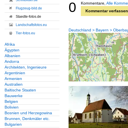
Schiffbilder.de
0
Kommentare,
Alle Komme
Flugzeug-bild.de
Kommentar verfassen
Staedte-fotos.de
Landschaftsfotos.eu
Deutschland > Bayern > Oberba
Tier-fotos.eu
Afrika
Ägypten
Albanien
Andorra
Architekten, Ingenieure
Argentinien
Armenien
Australien
Baltische Staaten
Bauwerke
Belgien
Bolivien
Bosnien und Herzegowina
Brunnen, Denkmäler etc.
Bulgarien