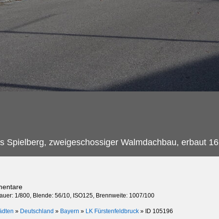
s Spielberg, zweigeschossiger Walmdachbau, erbaut 16
mentare
dauer: 1/800, Blende: 56/10, ISO125, Brennweite: 1007/100
ädten
»
Deutschland
»
Bayern
»
LK Fürstenfeldbruck
»
ID 105196