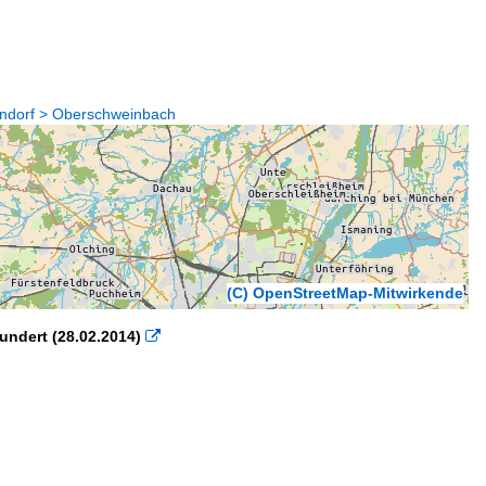
endorf > Oberschweinbach
(C) OpenStreetMap-Mitwirkende
undert (28.02.2014)
