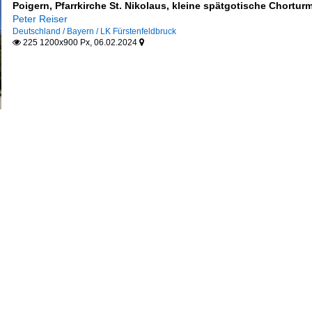
Poigern, Pfarrkirche St. Nikolaus, kleine spätgotische Chorturm
Peter Reiser
Deutschland / Bayern / LK Fürstenfeldbruck
225 1200x900 Px, 06.02.2024

