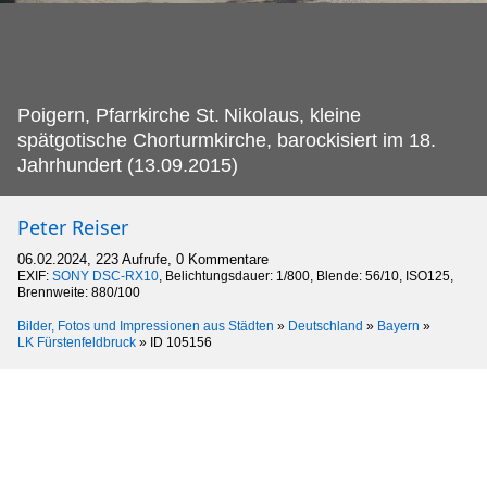
Poigern, Pfarrkirche St.
Nikolaus, kleine
spätgotische Chorturmkirche, barockisiert im 18.
Jahrhundert (13.09.2015)
Peter Reiser
06.02.2024, 223 Aufrufe, 0 Kommentare
EXIF:
SONY DSC-RX10
, Belichtungsdauer: 1/800, Blende: 56/10, ISO125,
Brennweite: 880/100
Bilder, Fotos und Impressionen aus Städten
»
Deutschland
»
Bayern
»
LK Fürstenfeldbruck
»
ID 105156