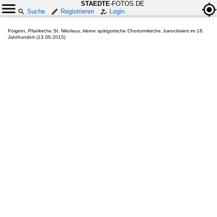
STAEDTE
-FOTOS.DE
Suche
Registrieren
Login
Poigern, Pfarrkirche St. Nikolaus, kleine spätgotische Chorturmkirche, barockisiert im 18.
Jahrhundert (13.09.2015)