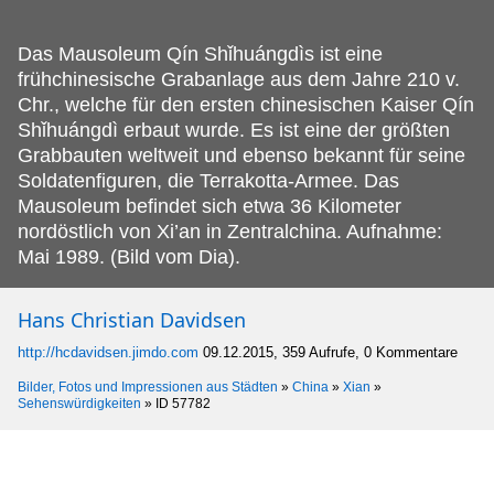
Das Mausoleum Qín Shǐhuángdìs ist eine
frühchinesische Grabanlage aus dem Jahre 210 v.
Chr., welche für den ersten chinesischen Kaiser Qín
Shǐhuángdì erbaut wurde. Es ist eine der größten
Grabbauten weltweit und ebenso bekannt für seine
Soldatenfiguren, die Terrakotta-Armee. Das
Mausoleum befindet sich etwa 36 Kilometer
nordöstlich von Xi’an in Zentralchina. Aufnahme:
Mai 1989. (Bild vom Dia).
Hans Christian Davidsen
http://hcdavidsen.jimdo.com
09.12.2015, 359 Aufrufe, 0 Kommentare
Bilder, Fotos und Impressionen aus Städten
»
China
»
Xian
»
Sehenswürdigkeiten
»
ID 57782