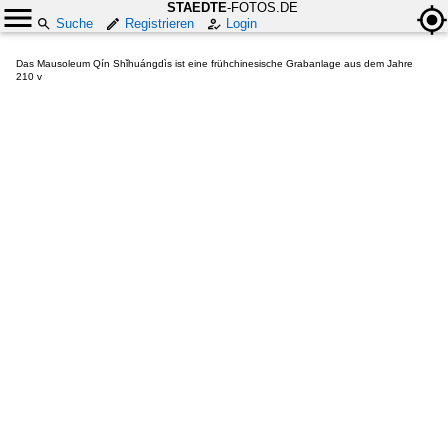
STAEDTE
-FOTOS.DE
Suche
Registrieren
Login
Das Mausoleum Qín Shǐhuángdìs ist eine frühchinesische Grabanlage aus dem Jahre
210 v