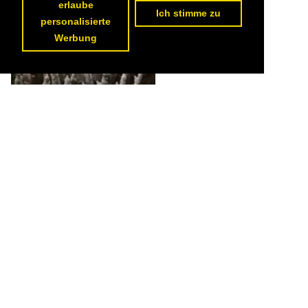
erlaube
Ich stimme zu
personalisierte
Werbung
Soldaten der Terrakotta-Armee im Mausoleum etwa 36 Kilometer
nordöstlich von Xi’an in Zentralchina. Etwa 6000 Soldaten, die
wenn man genau hinschaut, so aufgestellt sind, dass sie alle vier
Himmelsrichtungen bewachen, können hier bestaunt werden.
Aufnahme: Mai 1989. (Bild vom Dia).

Hans Christian Davidsen
China / Xian / Sehenswürdigkeiten
348 675x1024 Px, 09.12.2015

