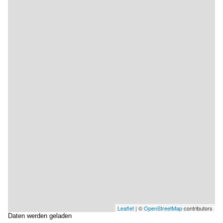
Leaflet
| ©
OpenStreetMap
contributors
Daten werden geladen