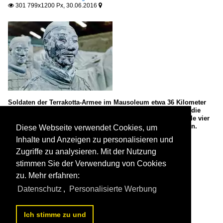
301 799x1200 Px, 30.06.2016


Soldaten der Terrakotta-Armee im Mausoleum etwa 36 Kilometer
nordöstlich von Xi’an in Zentralchina. Etwa 6000 Soldaten, die
wenn man genau hinschaut, so aufgestellt sind, dass sie alle vier
Himmelsrichtungen bewachen, können hier bestaunt werden.
Diese Webseite verwendet Cookies, um
Aufnahme: Mai 1989. (Bild vom Dia).

Inhalte und Anzeigen zu personalisieren und
Hans Christian Davidsen
China / Xian / Sehenswürdigkeiten
Zugriffe zu analysieren. Mit der Nutzung
286 1200x794 Px, 30.06.2016


stimmen Sie der Verwendung von Cookies
zu. Mehr erfahren:
Datenschutz
,
Personalisierte Werbung
Ich stimme zu und