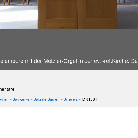
elempore mit der Metzler-Orgel in der ev.
-ref.Kirche, S
mentare
ädten
»
Bauwerke
»
Sakrale Bauten
»
Schweiz
»
ID 81384