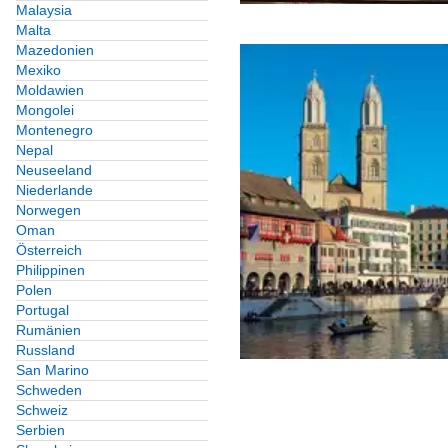
Malaysia
Malta
Mazedonien
Mexiko
Moldawien
Mongolei
Montenegro
Nepal
Neuseeland
Niederlande
Norwegen
Oman
Österreich
Philippinen
Polen
Portugal
Rumänien
Russland
San Marino
Schweden
Schweiz
Serbien