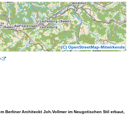
(C) OpenStreetMap-Mitwirkende
9

m Berliner Architeckt Joh.Vollmer im Neugotischen Stil erbaut,