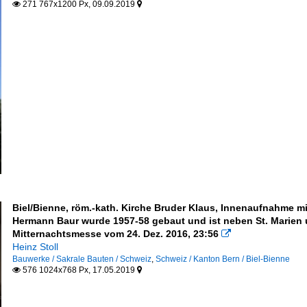
271 767x1200 Px, 09.09.2019


Biel/Bienne, röm.-kath. Kirche Bruder Klaus, Innenaufnahme mit
Hermann Baur wurde 1957-58 gebaut und ist neben St. Marien un
Mitternachtsmesse vom 24. Dez. 2016, 23:56

Heinz Stoll
Bauwerke / Sakrale Bauten / Schweiz
,
Schweiz / Kanton Bern / Biel-Bienne
576 1024x768 Px, 17.05.2019

