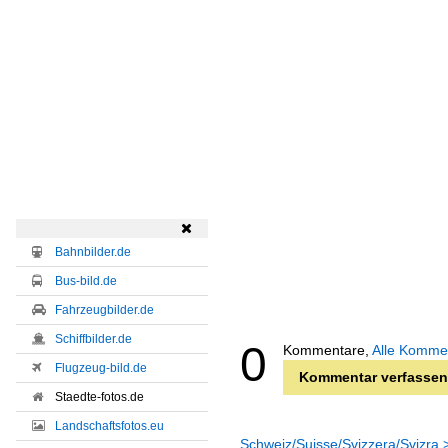

Bahnbilder.de
Bus-bild.de
Fahrzeugbilder.de
Schiffbilder.de
0
Kommentare,
Alle Komme
Flugzeug-bild.de
Kommentar verfassen
Staedte-fotos.de
Landschaftsfotos.eu
Schweiz/Suisse/Svizzera/Svizra 