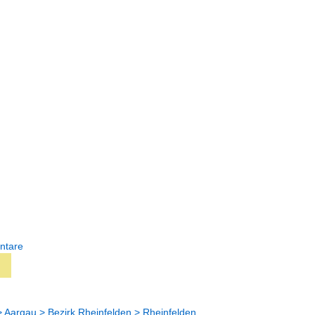
ntare
> Aargau > Bezirk Rheinfelden > Rheinfelden