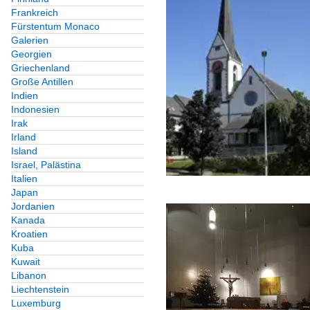
Frankreich
Fürstentum Monaco
Galerien
Georgien
Griechenland
Große Antillen
Indien
Indonesien
Irak
Irland
Island
Israel, Palästina
Italien
Japan
Jordanien
Kanada
Kroatien
Kuba
Kuwait
Libanon
Liechtenstein
Luxemburg