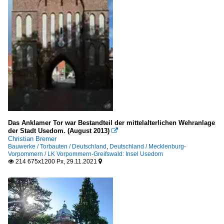
Das Anklamer Tor war Bestandteil der mittelalterlichen Wehranlage
der Stadt Usedom. (August 2013)

Christian Bremer
Bauwerke / Torbauten / Deutschland
,
Deutschland / Mecklenburg-
Vorpommern / LK Vorpommern-Greifswald: Insel Usedom
214 675x1200 Px, 29.11.2021

