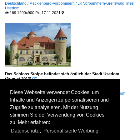
Deutschland / Mecklenburg-Vorpommern / LK Vorpommern-Greifswald: Insel
Usedom
169 1200x900 Px, 17.11.2021


Das Schloss Stolpe befindet sich östlich der Stadt Usedom.
(August 2013)

Christian Bremer
Bauwerke / Burgen und Schlösser / Deutschland
,
Deutschland /
Diese Webseite verwendet Cookies, um
Mecklenburg-Vorpommern / LK Vorpommern-Greifswald: Insel Usedom
185 1200x800 Px, 02.11.2021


Inhalte und Anzeigen zu personalisieren und
Zugriffe zu analysieren. Mit der Nutzung
stimmen Sie der Verwendung von Cookies
zu. Mehr erfahren:
Datenschutz
,
Personalisierte Werbung