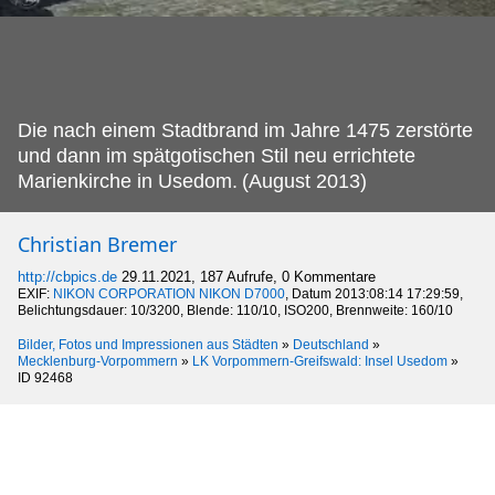
Die nach einem Stadtbrand im Jahre 1475 zerstörte
und dann im spätgotischen Stil neu errichtete
Marienkirche in Usedom.
(August 2013)
Christian Bremer
http://cbpics.de
29.11.2021, 187 Aufrufe, 0 Kommentare
EXIF:
NIKON CORPORATION NIKON D7000
, Datum 2013:08:14 17:29:59,
Belichtungsdauer: 10/3200, Blende: 110/10, ISO200, Brennweite: 160/10
Bilder, Fotos und Impressionen aus Städten
»
Deutschland
»
Mecklenburg-Vorpommern
»
LK Vorpommern-Greifswald: Insel Usedom
»
ID 92468