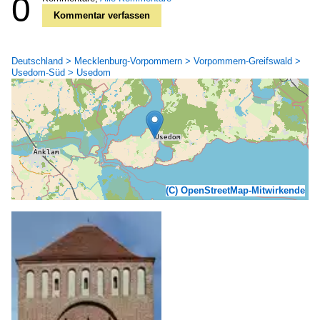
0
Kommentar verfassen
Deutschland > Mecklenburg-Vorpommern > Vorpommern-Greifswald >
Usedom-Süd > Usedom
(C) OpenStreetMap-Mitwirkende