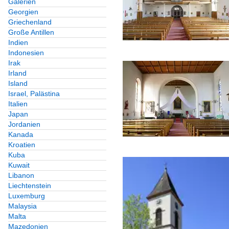
Galerien
Georgien
Griechenland
Große Antillen
Indien
Indonesien
Irak
Irland
Island
Israel, Palästina
Italien
Japan
Jordanien
Kanada
Kroatien
Kuba
Kuwait
Libanon
Liechtenstein
Luxemburg
Malaysia
Malta
Mazedonien