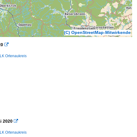
(C) OpenStreetMap-Mitwirkende
20

LK Ortenaukreis
i 2020

LK Ortenaukreis