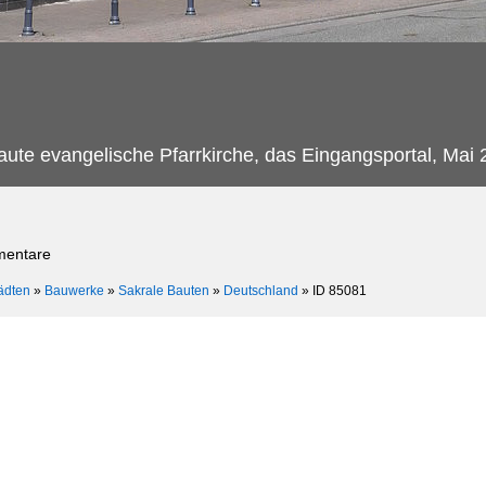
aute evangelische Pfarrkirche, das Eingangsportal, Mai
mentare
ädten
»
Bauwerke
»
Sakrale Bauten
»
Deutschland
»
ID 85081