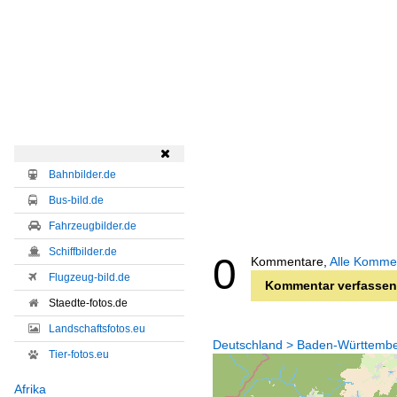

Bahnbilder.de
Bus-bild.de
Fahrzeugbilder.de
Schiffbilder.de
0
Kommentare,
Alle Komme
Flugzeug-bild.de
Kommentar verfassen
Staedte-fotos.de
Landschaftsfotos.eu
Deutschland > Baden-Württemberg
Tier-fotos.eu
Afrika