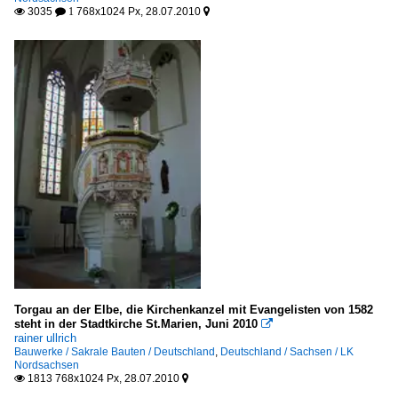
3035
768x1024 Px, 28.07.2010

 1

Torgau an der Elbe, die Kirchenkanzel mit Evangelisten von 1582
steht in der Stadtkirche St.Marien, Juni 2010

rainer ullrich
Bauwerke / Sakrale Bauten / Deutschland
,
Deutschland / Sachsen / LK
Nordsachsen
1813 768x1024 Px, 28.07.2010

