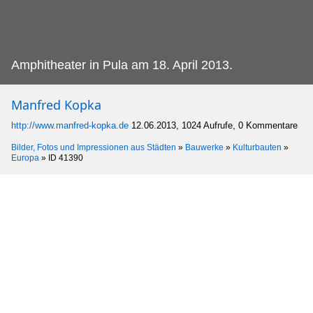
Amphitheater in Pula am 18.
April 2013.
Manfred Kopka
http://www.manfred-kopka.de
12.06.2013, 1024 Aufrufe, 0 Kommentare
Bilder, Fotos und Impressionen aus Städten
»
Bauwerke
»
Kulturbauten
»
Europa
»
ID 41390