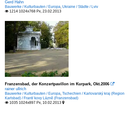
Gerd Hahn
Bauwerke / Kulturbauten / Europa
,
Ukraine / Städte / Lviv
1214 1024x768 Px, 23.02.2013

Franzensbad, der Konzertpavillon im Kurpark, Okt.2006

rainer ullrich
Bauwerke / Kulturbauten / Europa
,
Tschechien / Karlovarský kraj (Region
Karlsbad) / Franti¨kovy Lázně (Franzensbad)
1035 1024x897 Px, 10.02.2013

