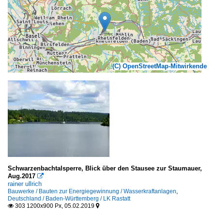
(C) OpenStreetMap-Mitwirkende
Schwarzenbachtalsperre, Blick über den Stausee zur Staumauer,
Aug.2017

rainer ullrich
Bauwerke / Bauten zur Energiegewinnung / Wasserkraftanlagen
,
Deutschland / Baden-Württemberg / LK Rastatt
303 1200x900 Px, 05.02.2019

