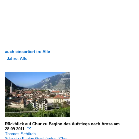
auch einsortiert in: Alle
Jahre: Alle
×
×
Alle Kategorien
Alle Jahre
Bauwerke
2000
Bauten für den Konsum
2003
Europa
2009
Hotels
2010
Rückblick auf Chur zu Beginn des Aufstiegs nach Arosa am
28.09.2011.

Schweiz
2010
Thomas Schürch
Schweiz / Kanton Graubünden / Chur