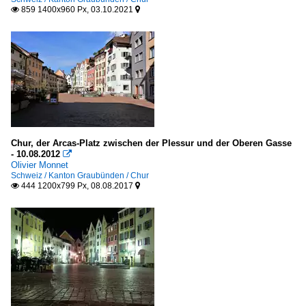
2012
859 1400x960 Px, 03.10.2021
Sakrale Bauten


2014
Schweiz
2020
Galerien
2021
Nachtaufnahmen
Europa
Chur, der Arcas-Platz zwischen der Plessur und der Oberen Gasse
- 10.08.2012

Olivier Monnet
Schweiz / Kanton Graubünden / Chur
444 1200x799 Px, 08.08.2017

