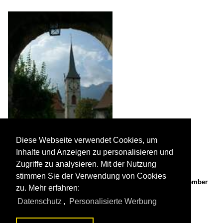
Diese Webseite verwendet Cookies, um
Inhalte und Anzeigen zu personalisieren und
Zugriffe zu analysieren. Mit der Nutzung
stimmen Sie der Verwendung von Cookies
Blick auf den Kirchturm der St. Martinkirche in Chur. (September
zu. Mehr erfahren:
2009)

Christine Wohlfahrt
Datenschutz
,
Personalisierte Werbung
Schweiz / Kanton Graubünden / Chur
986 525x800 Px, 27.10.2009
