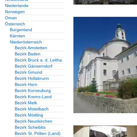
Niederlande
Norwegen
Oman
Österreich
Burgenland
Kärnten
Niederösterreich
Bezirk Amstetten
Bezirk Baden
Bezirk Bruck a. d. Leitha
Bezirk Gänserndorf
Bezirk Gmund
Bezirk Hollabrunn
Bezirk Horn
Bezirk Korneuburg
Bezirk Krems-Land
Bezirk Melk
Bezirk Mistelbach
Bezirk Mödling
Bezirk Neunkirchen
Bezirk Scheibbs
Bezirk St. Pölten (Land)