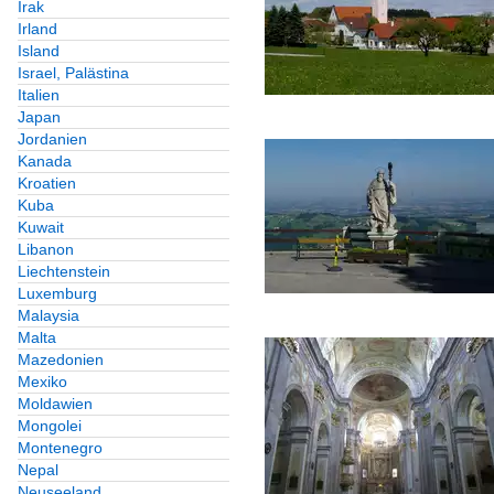
Irak
Irland
Island
Israel, Palästina
Italien
Japan
Jordanien
Kanada
Kroatien
Kuba
Kuwait
Libanon
Liechtenstein
Luxemburg
Malaysia
Malta
Mazedonien
Mexiko
Moldawien
Mongolei
Montenegro
Nepal
Neuseeland