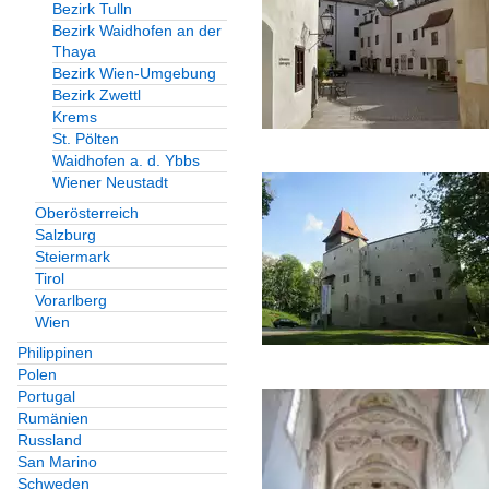
Bezirk Tulln
Bezirk Waidhofen an der
Thaya
Bezirk Wien-Umgebung
Bezirk Zwettl
Krems
St. Pölten
Waidhofen a. d. Ybbs
Wiener Neustadt
Oberösterreich
Salzburg
Steiermark
Tirol
Vorarlberg
Wien
Philippinen
Polen
Portugal
Rumänien
Russland
San Marino
Schweden