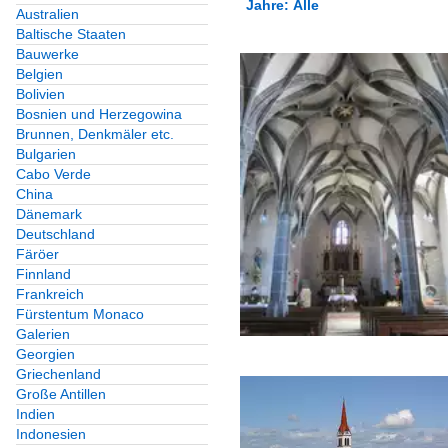
Jahre: Alle
Australien
Baltische Staaten
Alle Kategorien
Bauwerke
Alle Jahre
Belgien
Bolivien
2010
Bosnien und Herzegowina
Brunnen, Denkmäler etc.
2013
Bulgarien
Cabo Verde
2014
China
Dänemark
Deutschland
Färöer
Finnland
Frankreich
Fürstentum Monaco
Galerien
Georgien
Griechenland
Große Antillen
Indien
Indonesien