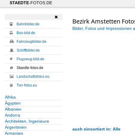
STAEDTE
-FOTOS.DE

Bezirk Amstetten Fot
Bahnbilder.de
Bilder, Fotos und Impressionen 
Bus-bild.de
Fahrzeugbilder.de
Schiffbilder.de
Flugzeug-bild.de
Staedte-fotos.de
Landschaftsfotos.eu
Tier-fotos.eu
Afrika
Ägypten
Albanien
Andorra
Architekten, Ingenieure
Argentinien
auch einsortiert in: Alle
Armenien