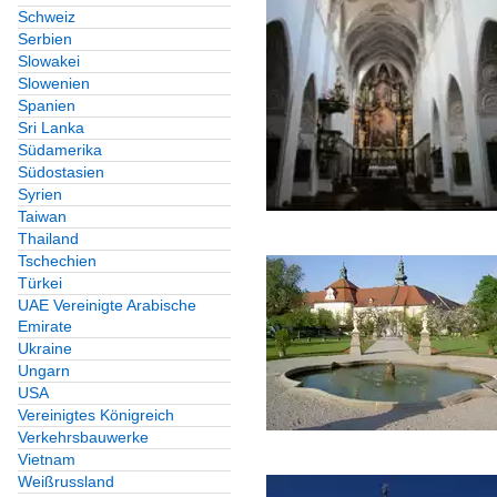
Schweiz
Serbien
Slowakei
Slowenien
Spanien
Sri Lanka
Südamerika
Südostasien
Syrien
Taiwan
Thailand
Tschechien
Türkei
UAE Vereinigte Arabische
Emirate
Ukraine
Ungarn
USA
Vereinigtes Königreich
Verkehrsbauwerke
Vietnam
Weißrussland