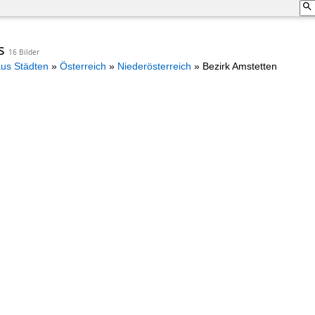
os
16 Bilder
aus Städten
»
Österreich
»
Niederösterreich
»
Bezirk Amstetten